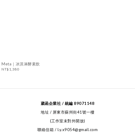
Meta｜冰淇淋酵素飲
NT$1,380
葳函企業社 / 統編 89071148
地址 / 屏東市蘇州街41號一樓
(工作室未對外開放)
聯絡信箱 / l.y.x9054@gmail.com