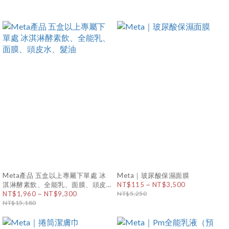
Meta產品 五盒以上專屬下單處 冰
Meta｜玻尿酸保濕面膜
淇淋酵素飲、全能乳、面膜、頭皮
NT$115 ~ NT$3,500
水、髮油
NT$1,960 ~ NT$9,300
NT$5,250
NT$15,180