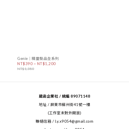
Genie｜精靈髮品全系列
NT$390 ~ NT$1,200
NT$1,380
葳函企業社 / 統編 89071148
地址 / 屏東市蘇州街41號一樓
(工作室未對外開放)
聯絡信箱 / l.y.x9054@gmail.com