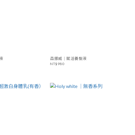
液
森挪威｜賦活養髮液
NT$980