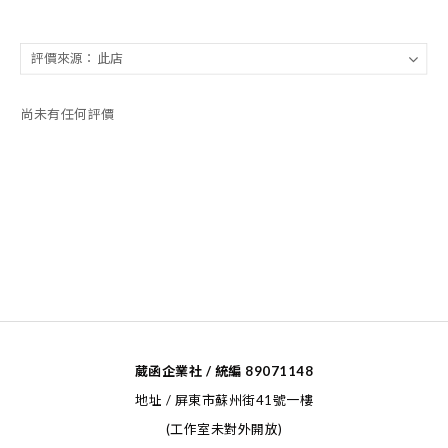
尚未有任何評價
葳函企業社 / 統編 89071148
地址 / 屏東市蘇州街41號一樓
(工作室未對外開放)